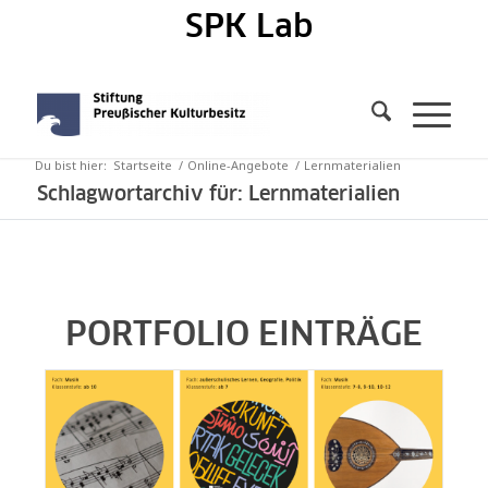
SPK Lab
Du bist hier:
Startseite
/
Online-Angebote
/
Lernmaterialien
Schlagwortarchiv für: Lernmaterialien
PORTFOLIO EINTRÄGE