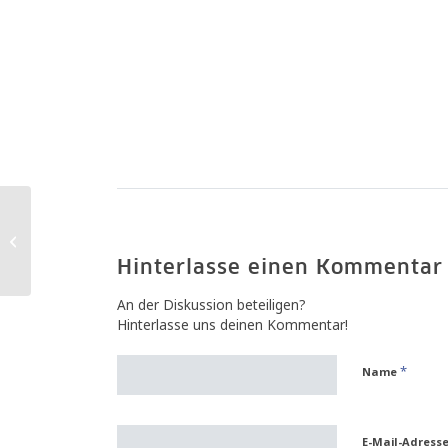
Digitale Sammlung des
Ibero-Amerikanisches
Institut | Digitalisierte
Hinterlasse einen Kommentar
Sammlu...
An der Diskussion beteiligen?
Hinterlasse uns deinen Kommentar!
*
Name
E-Mail-Adress