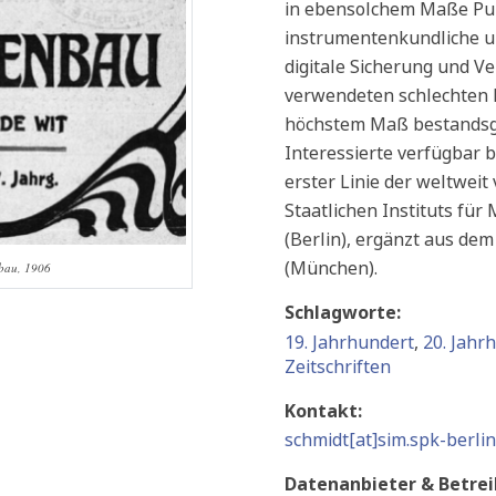
in ebensolchem Maße Pub
instrumentenkundliche u
digitale Sicherung und 
verwendeten schlechten P
höchstem Maß bestandsge
Interessierte verfügbar b
erster Linie der weltweit
Staatlichen Instituts fü
(Berlin), ergänzt aus d
(München).
enbau, 1906
Schlagworte:
19. Jahrhundert
,
20. Jahr
Zeitschriften
Kontakt:
schmidt
[at]sim.spk-berlin
Datenanbieter & Betrei